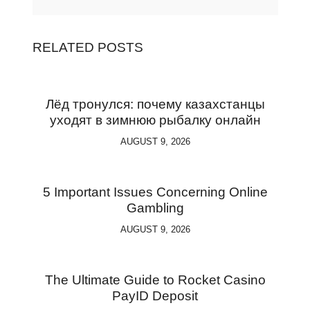
RELATED POSTS
Лёд тронулся: почему казахстанцы
уходят в зимнюю рыбалку онлайн
AUGUST 9, 2026
5 Important Issues Concerning Online
Gambling
AUGUST 9, 2026
The Ultimate Guide to Rocket Casino
PayID Deposit