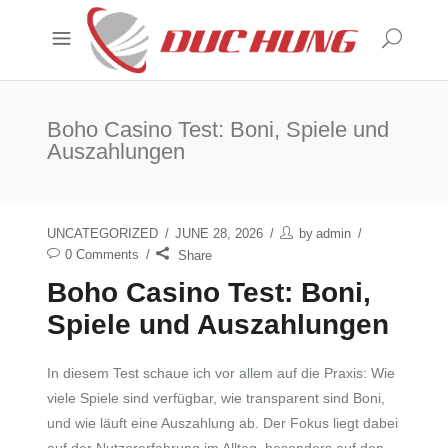
Boho Casino Test: Boni, Spiele und
Auszahlungen
UNCATEGORIZED
JUNE 28, 2026
by
admin
0 Comments
Share
Boho Casino Test: Boni,
Spiele und Auszahlungen
In diesem Test schaue ich vor allem auf die Praxis: Wie
viele Spiele sind verfügbar, wie transparent sind Boni,
und wie läuft eine Auszahlung ab. Der Fokus liegt dabei
auf der Nutzererfahrung im Alltag, besonders auf den