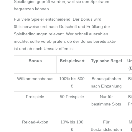
Spielbeginn geprüft werden, weil sie den Spielraum
begrenzen können.
Für viele Spieler entscheidend: Der Bonus wird
üblicherweise erst nach Gutschrift und Erfüllung der
Spielbedingungen relevant. Wer schnell auszahlen
möchte, sollte vorab prüfen, ob der Bonus bereits aktiv
ist und ob noch Umsatz offen ist.
Bonus
Beispielwert
Typische Regel
Um
(
Willkommensbonus
100% bis 500
Bonusguthaben
Bi
€
nach Einzahlung
Freispiele
50 Freispiele
Nur für
Bi
bestimmte Slots
Fr
Reload-Aktion
10% bis 100
Für
M
€
Bestandskunden