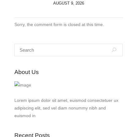
AUGUST 9, 2026
Sorry, the comment form is closed at this time.
About Us
Lorem ipsum dolor sit amet, euismod consectetuer ux
adipiscing elit, sed vel diam nonummy nibh and
euismod in
Recent Posts