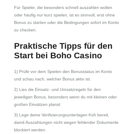
Für Spieler, die besonders schnell auszahlen wollen
oder häufig nur kurz spielen, ist es sinnvoll, erst ohne
Bonus zu starten oder die Bedingungen sofort im Konto
zu checken.
Praktische Tipps für den
Start bei Boho Casino
1) Prüfe vor dem Spielen den Bonusstatus im Konto
und schau nach, welcher Bonus aktiv ist.
2) Lies die Einsatz- und Umsatzregeln für den
jeweiligen Bonus, besonders wenn du mit kleinen oder
großen Einsätzen planst.
3) Lege deine Verifizierungsunterlagen früh bereit,
damit Auszahlungen nicht wegen fehlender Dokumente
blockiert werden.