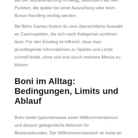
Punkten, die später bei einer Auszahlung oder beim
Bonus-Handling wichtig werden.
Bei Boho Games findest du eine übersichtliche Auswahl
an Casinospielen, die sich nach Kategorien sortieren
lässt. Für den Einstieg ist hilfreich, dass man
grundlegende Informationen zu Spielen und Limits
schnell findet, ohne sich erst durch mehrere Menüs zu
klicken.
Boni im Alltag:
Bedingungen, Limits und
Ablauf
Boho bietet typischerweise einen Willkommensbonus
und danach gelegentliche Aktionen für
Bestandskunden. Der Willkommensbereich ist meist an