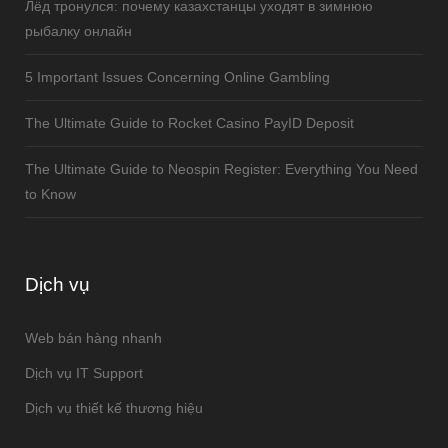
Лёд тронулся: почему казахстанцы уходят в зимнюю
рыбалку онлайн
5 Important Issues Concerning Online Gambling
The Ultimate Guide to Rocket Casino PayID Deposit
The Ultimate Guide to Neospin Register: Everything You Need
to Know
Dịch vụ
Web bán hàng nhanh
Dịch vụ IT Support
Dịch vụ thiết kế thương hiệu