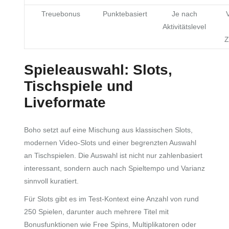
Treuebonus
Punktebasiert
Je nach
V
Aktivitätslevel
Z
Spieleauswahl: Slots,
Tischspiele und
Liveformate
Boho setzt auf eine Mischung aus klassischen Slots,
modernen Video-Slots und einer begrenzten Auswahl
an Tischspielen. Die Auswahl ist nicht nur zahlenbasiert
interessant, sondern auch nach Spieltempo und Varianz
sinnvoll kuratiert.
Für Slots gibt es im Test-Kontext eine Anzahl von rund
250 Spielen, darunter auch mehrere Titel mit
Bonusfunktionen wie Free Spins, Multiplikatoren oder