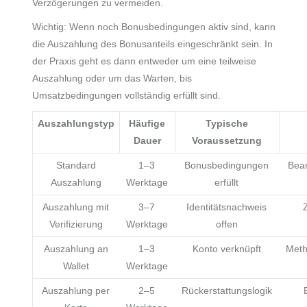
Verzögerungen zu vermeiden.
Wichtig: Wenn noch Bonusbedingungen aktiv sind, kann
die Auszahlung des Bonusanteils eingeschränkt sein. In
der Praxis geht es dann entweder um eine teilweise
Auszahlung oder um das Warten, bis
Umsatzbedingungen vollständig erfüllt sind.
Auszahlungstyp
Häufige
Typische
Dauer
Voraussetzung
Standard
1–3
Bonusbedingungen
Bear
Auszahlung
Werktage
erfüllt
Auszahlung mit
3–7
Identitätsnachweis
Verifizierung
Werktage
offen
Auszahlung an
1–3
Konto verknüpft
Meth
Wallet
Werktage
Auszahlung per
2–5
Rückerstattungslogik