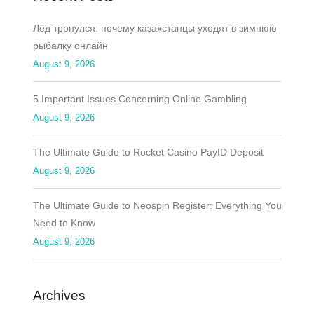
Лёд тронулся: почему казахстанцы уходят в зимнюю
рыбалку онлайн
August 9, 2026
5 Important Issues Concerning Online Gambling
August 9, 2026
The Ultimate Guide to Rocket Casino PayID Deposit
August 9, 2026
The Ultimate Guide to Neospin Register: Everything You
Need to Know
August 9, 2026
Archives