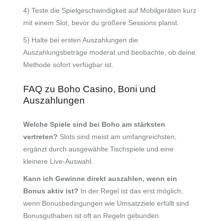
4) Teste die Spielgeschwindigkeit auf Mobilgeräten kurz
mit einem Slot, bevor du größere Sessions planst.
5) Halte bei ersten Auszahlungen die
Auszahlungsbeträge moderat und beobachte, ob deine
Methode sofort verfügbar ist.
FAQ zu Boho Casino, Boni und
Auszahlungen
Welche Spiele sind bei Boho am stärksten
vertreten?
Slots sind meist am umfangreichsten,
ergänzt durch ausgewählte Tischspiele und eine
kleinere Live-Auswahl.
Kann ich Gewinne direkt auszahlen, wenn ein
Bonus aktiv ist?
In der Regel ist das erst möglich,
wenn Bonusbedingungen wie Umsatzziele erfüllt sind.
Bonusguthaben ist oft an Regeln gebunden.