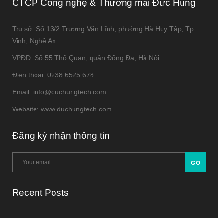
CTCP Công nghệ & Thương mại Đức Hùng
Trụ sở: Số 13/2 Trương Văn Lĩnh, phường Hà Huy Tập, Tp
Vinh, Nghệ An
VPĐD: Số 55 Thổ Quan, quận Đống Đa, Hà Nội
Điện thoại: 0238 6525 678
Email: info@duchungtech.com
Website: www.duchungtech.com
Đăng ký nhận thông tin
Recent Posts