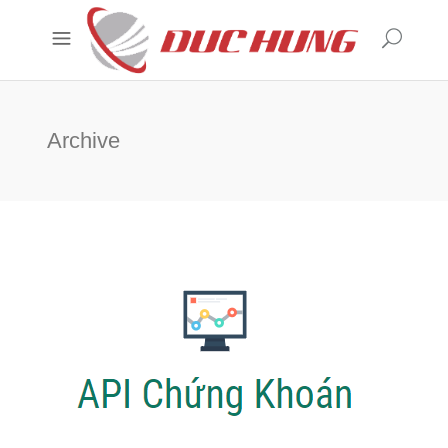
Archive