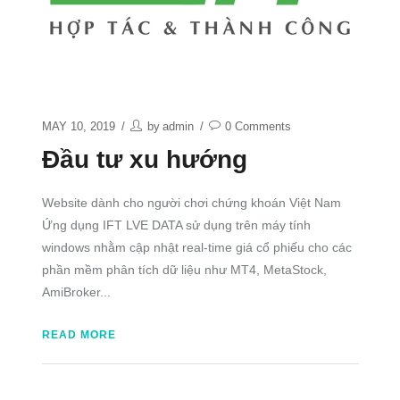
MAY 10, 2019
by
admin
0 Comments
Đầu tư xu hướng
Website dành cho người chơi chứng khoán Việt Nam
Ứng dụng IFT LVE DATA sử dụng trên máy tính
windows nhằm cập nhật real-time giá cổ phiếu cho các
phần mềm phân tích dữ liệu như MT4, MetaStock,
AmiBroker
READ MORE