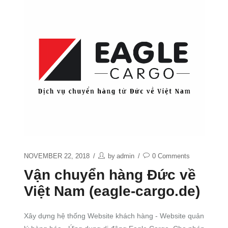
NOVEMBER 22, 2018
by
admin
0 Comments
Vận chuyển hàng Đức về
Việt Nam (eagle-cargo.de)
Xây dựng hệ thống Website khách hàng - Website quản