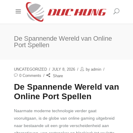
De Spannende Wereld van Online
Port Spellen
UNCATEGORIZED
JULY 8, 2026
by
admin
0 Comments
Share
De Spannende Wereld van
Online Port Spellen
Naarmate moderne technologie verder gaat
vooruitgaan, is de globe van online gaming uitgebreid
naar bestaande uit een grote verscheidenheid aan
alternatieven, van cartapoker en blackjack tot roulette