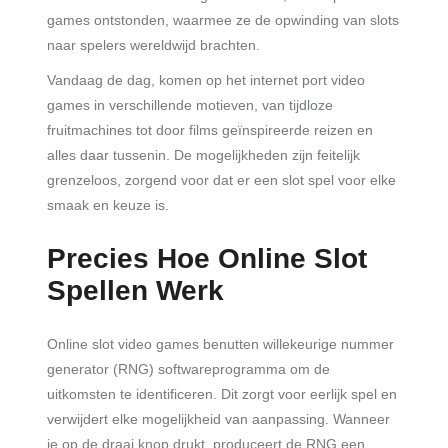
games ontstonden, waarmee ze de opwinding van slots
naar spelers wereldwijd brachten.
Vandaag de dag, komen op het internet port video
games in verschillende motieven, van tijdloze
fruitmachines tot door films geïnspireerde reizen en
alles daar tussenin. De mogelijkheden zijn feitelijk
grenzeloos, zorgend voor dat er een slot spel voor elke
smaak en keuze is.
Precies Hoe Online Slot
Spellen Werk
Online slot video games benutten willekeurige nummer
generator (RNG) softwareprogramma om de
uitkomsten te identificeren. Dit zorgt voor eerlijk spel en
verwijdert elke mogelijkheid van aanpassing. Wanneer
je op de draai knop drukt, produceert de RNG een