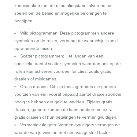
kennismaken met de uitbetalingstabel alvorens het
spelen om de beleid en mogelijke beloningen te
begrijpen.
Wild pictogrammen: Deze pictogrammen andere
symbolen op de rollen, verhoogt de waarschijnlijkheid
op winnende mixen.
Scatter pictogrammen: Het landen van een
specifieke aantal scatter symbolen waar dan ook op de
rollen kan activeren voordeel functies, zoals gratis
draaien of minigames.
Gratis draaien: Dit zijn toeslag rondes die gamers
voorzien van een vooraf bepaald aantal draaien zonder
nodig te hebben om geld te wedden. Tijdens gratis
draaien, gamers kunnen de kans hebben om extra
gratis draaien of hun betalingen te vermenigvuldigen.
Vermenigvuldigers: Vermenigvuldigers verhogen de
waarde van je winsten met een vastgesteld factor.