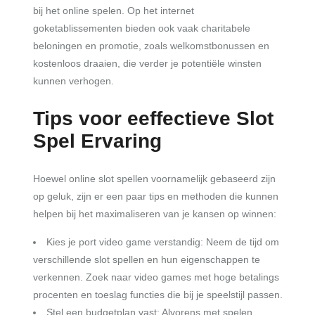
bij het online spelen. Op het internet
goketablissementen bieden ook vaak charitabele
beloningen en promotie, zoals welkomstbonussen en
kostenloos draaien, die verder je potentiële winsten
kunnen verhogen.
Tips voor eeffectieve Slot
Spel Ervaring
Hoewel online slot spellen voornamelijk gebaseerd zijn
op geluk, zijn er een paar tips en methoden die kunnen
helpen bij het maximaliseren van je kansen op winnen:
Kies je port video game verstandig: Neem de tijd om
verschillende slot spellen en hun eigenschappen te
verkennen. Zoek naar video games met hoge betalings
procenten en toeslag functies die bij je speelstijl passen.
Stel een budgetplan vast: Alvorens met spelen,