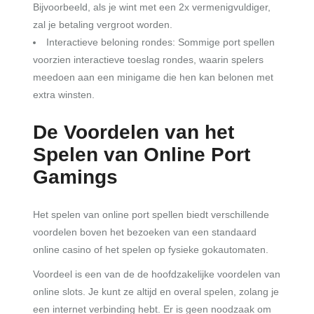
Bijvoorbeeld, als je wint met een 2x vermenigvuldiger,
zal je betaling vergroot worden.
Interactieve beloning rondes: Sommige port spellen
voorzien interactieve toeslag rondes, waarin spelers
meedoen aan een minigame die hen kan belonen met
extra winsten.
De Voordelen van het
Spelen van Online Port
Gamings
Het spelen van online port spellen biedt verschillende
voordelen boven het bezoeken van een standaard
online casino of het spelen op fysieke gokautomaten.
Voordeel is een van de de hoofdzakelijke voordelen van
online slots. Je kunt ze altijd en overal spelen, zolang je
een internet verbinding hebt. Er is geen noodzaak om