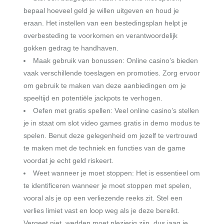
bepaal hoeveel geld je willen uitgeven en houd je
eraan. Het instellen van een bestedingsplan helpt je
overbesteding te voorkomen en verantwoordelijk
gokken gedrag te handhaven.
Maak gebruik van bonussen: Online casino’s bieden
vaak verschillende toeslagen en promoties. Zorg ervoor
om gebruik te maken van deze aanbiedingen om je
speeltijd en potentiële jackpots te verhogen.
Oefen met gratis spellen: Veel online casino’s stellen
je in staat om slot video games gratis in demo modus te
spelen. Benut deze gelegenheid om jezelf te vertrouwd
te maken met de techniek en functies van de game
voordat je echt geld riskeert.
Weet wanneer je moet stoppen: Het is essentieel om
te identificeren wanneer je moet stoppen met spelen,
vooral als je op een verliezende reeks zit. Stel een
verlies limiet vast en loop weg als je deze bereikt.
Vergeet niet, wedden moet plezierig zijn, dus jaag je