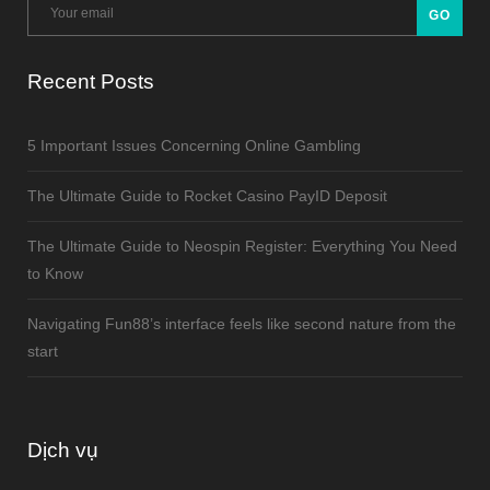
Recent Posts
5 Important Issues Concerning Online Gambling
The Ultimate Guide to Rocket Casino PayID Deposit
The Ultimate Guide to Neospin Register: Everything You Need
to Know
Navigating Fun88’s interface feels like second nature from the
start
Dịch vụ