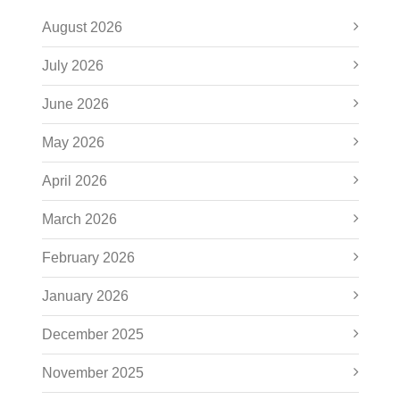
August 2026
July 2026
June 2026
May 2026
April 2026
March 2026
February 2026
January 2026
December 2025
November 2025