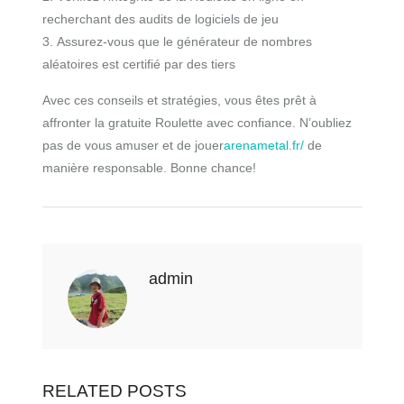
recherchant des audits de logiciels de jeu
Assurez-vous que le générateur de nombres
aléatoires est certifié par des tiers
Avec ces conseils et stratégies, vous êtes prêt à
affronter la gratuite Roulette avec confiance. N’oubliez
pas de vous amuser et de jouer
arenametal.fr/
de
manière responsable. Bonne chance!
admin
RELATED POSTS