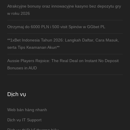
Atrakcyjne bonusy oraz innowacyjne kasyno bez depozytu gry
w roku 2026
Otrzymaj do 6000 PLN i 500 visit Spinów w GGbet PL
**1xBet Indonesia Tahun 2026: Langkah Daftar, Cara Masuk,
serta Tips Keamanan Akun**
Aussie Players Rejoice: The Real Deal on Instant No Deposit
Bonuses in AUD
Dịch vụ
Web bán hàng nhanh
Dịch vụ IT Support