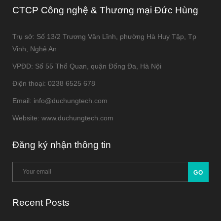
CTCP Công nghệ & Thương mại Đức Hùng
Trụ sở: Số 13/2 Trương Văn Lĩnh, phường Hà Huy Tập, Tp
Vinh, Nghệ An
VPĐD: Số 55 Thổ Quan, quận Đống Đa, Hà Nội
Điện thoại: 0238 6525 678
Email: info@duchungtech.com
Website: www.duchungtech.com
Đăng ký nhận thông tin
Recent Posts