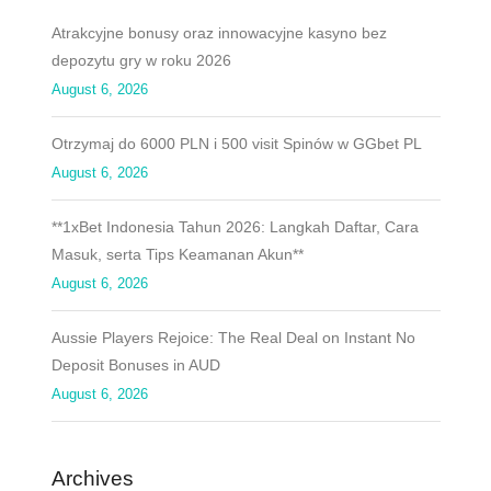
Atrakcyjne bonusy oraz innowacyjne kasyno bez
depozytu gry w roku 2026
August 6, 2026
Otrzymaj do 6000 PLN i 500 visit Spinów w GGbet PL
August 6, 2026
**1xBet Indonesia Tahun 2026: Langkah Daftar, Cara
Masuk, serta Tips Keamanan Akun**
August 6, 2026
Aussie Players Rejoice: The Real Deal on Instant No
Deposit Bonuses in AUD
August 6, 2026
Archives