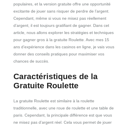
populaires, et la version gratuite offre une opportunité
excitante de jouer sans risquer de perdre de l’argent.
Cependant, même si vous ne misez pas réellement
d’argent, il est toujours gratifiant de gagner. Dans cet
article, nous allons explorer les stratégies et techniques
pour gagner gros à la gratuite
Roulette. Avec mes 15
ans d’expérience dans les casinos en ligne, je vais vous
donner des conseils pratiques pour maximiser vos
chances de succès.
Caractéristiques de la
Gratuite Roulette
La gratuite Roulette est similaire à la roulette
traditionnelle, avec une roue de roulette et une table de
paris. Cependant, la principale différence est que vous
ne misez pas d’argent réel. Cela vous permet de jouer