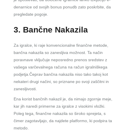
denarnice od svojih bonus ponudb zato poskrbite, da
pregledate pogoje.
3. Bančne Nakazila
Za igralce, ki raje konvencionalne finančne metode,
bančna nakazila so zanesljiva možnost. Ta način
poravnave vključuje neposredno prenos sredstev z
vašega varčevalnega računa na račun igralniškega
podjetja.Čeprav bančna nakazila niso tako takoj kot
nekateri drugi načini, so priznane po svoji zaščitni in
zanesljivosti.
Ena korist bančnih nakazil je, da nimajo zgornje meje,
kar jih naredi primerne za igralce z visokimi vložki.
Poleg tega, finančne nakazila so široko sprejeta, s
čimer zagotavljajo, da najdete platformo, ki podpira ta
metodo.