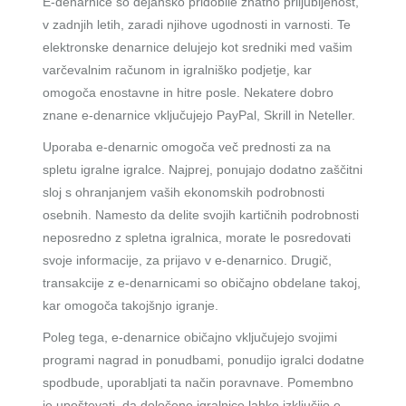
E-denarnice so dejansko pridobile znatno priljubljenost,
v zadnjih letih, zaradi njihove ugodnosti in varnosti. Te
elektronske denarnice delujejo kot sredniki med vašim
varčevalnim računom in igralniško podjetje, kar
omogoča enostavne in hitre posle. Nekatere dobro
znane e-denarnice vključujejo PayPal, Skrill in Neteller.
Uporaba e-denarnic omogoča več prednosti za na
spletu igralne igralce. Najprej, ponujajo dodatno zaščitni
sloj s ohranjanjem vaših ekonomskih podrobnosti
osebnih. Namesto da delite svojih kartičnih podrobnosti
neposredno z spletna igralnica, morate le posredovati
svoje informacije, za prijavo v e-denarnico. Drugič,
transakcije z e-denarnicami so običajno obdelane takoj,
kar omogoča takojšnjo igranje.
Poleg tega, e-denarnice običajno vključujejo svojimi
programi nagrad in ponudbami, ponudijo igralci dodatne
spodbude, uporabljati ta način poravnave. Pomembno
je upoštevati, da določene igralnice lahko izključijo e-