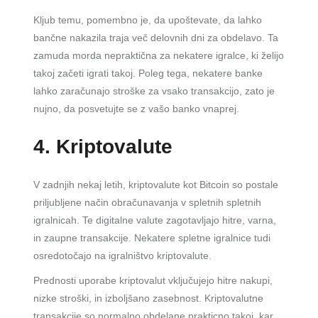
Kljub temu, pomembno je, da upoštevate, da lahko
bančne nakazila traja več delovnih dni za obdelavo. Ta
zamuda morda nepraktična za nekatere igralce, ki želijo
takoj začeti igrati takoj. Poleg tega, nekatere banke
lahko zaračunajo stroške za vsako transakcijo, zato je
nujno, da posvetujte se z vašo banko vnaprej.
4. Kriptovalute
V zadnjih nekaj letih, kriptovalute kot Bitcoin so postale
priljubljene način obračunavanja v spletnih spletnih
igralnicah. Te digitalne valute zagotavljajo hitre, varna,
in zaupne transakcije. Nekatere spletne igralnice tudi
osredotočajo na igralništvo kriptovalute.
Prednosti uporabe kriptovalut vključujejo hitre nakupi,
nizke stroški, in izboljšano zasebnost. Kriptovalutne
transakcije so normalno obdelane prakticno takoj, kar