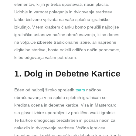
elementov, ki jih je treba upoštevati, način plačila.
Udobje in varnost polaganja in dvigovanja sredstev
lahko bistveno vplivata na vaše splošno igralniško
izkušnjo. V tem kratkem članku bomo preučili najboljše
igralniško ustanovo načine obračunavanja, ki so danes
na voljo.Če izberete tradicionalne
izbire, ali napredne
digitalne storitve, boste odkrili odličen način poravnave,
ki bo odgovarja vašim potrebam.
1. Dolg in Debetne Kartice
Eden od najbolj široko sprejetih
tsars
načinov
obračunavanja v na spletu spletnih igralnicah so
kreditna ocena in debetne kartice. Visa in Mastercard
sta glavni izbire uporabljeni v praktično vsaki igralnici.
Te kartice omogočajo brezskrben in poznan način za
nakazilo in dvigovanje sredstev. Večina igralcev
trenutno ima kreditno poročilo ali debetno kartico, kar ta