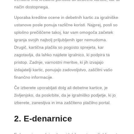
način dostopnega.
Uporaba kreditne ocene in debetnih kartic za igralniške
ustanove posle ponuja različne koristi. Najprej, posli so
splošno prečiščene takoj, kar vam omogoča začetek
igranja svojih najbolj priljubljenih iger nemudoma.
Drugič, kartična plačila so pogosto sprejeta, kar
zagotavlja, da lahko najdete igralnico, ki podpira ta
pristop. Zadnje, varnostni meritve, ki jih izvajajo
izdajatelji kartic, ponujajo zadovoljstvo, zaščitni vašo
finančno informacije.
Če izberete uporabljati dolg ali debetne kartice, je
življenjsko, da poskrbite, da je igralniško podjetje, ki jo
izberete, zanesljiva in ima zaščiteno plačilno portal.
2. E-denarnice