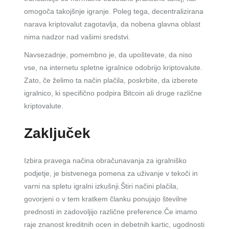
omogoča takojšnje igranje. Poleg tega, decentralizirana
narava kriptovalut zagotavlja, da nobena glavna oblast
nima nadzor nad vašimi sredstvi.
Navsezadnje, pomembno je, da upoštevate, da niso
vse, na internetu spletne igralnice odobrijo kriptovalute.
Zato, če želimo ta način plačila, poskrbite, da izberete
igralnico, ki specifično podpira Bitcoin ali druge različne
kriptovalute.
Zaključek
Izbira pravega načina obračunavanja za igralniško
podjetje, je bistvenega pomena za uživanje v tekoči in
varni na spletu igralni izkušnji.Štiri načini plačila,
govorjeni o v tem kratkem članku ponujajo številne
prednosti in zadovoljijo različne preference.Če imamo
raje znanost kreditnih ocen in debetnih kartic, ugodnosti